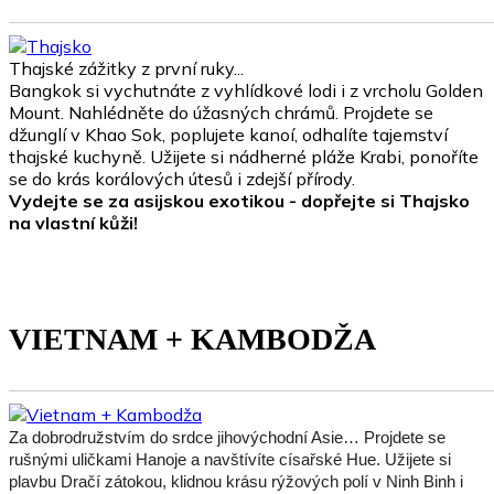
Thajské zážitky z první ruky...
Bangkok si vychutnáte z vyhlídkové lodi i z vrcholu Golden
Mount. Nahlédněte do úžasných chrámů. Projdete se
džunglí v Khao Sok, poplujete kanoí, odhalíte tajemství
thajské kuchyně. Užijete si nádherné pláže Krabi, ponoříte
se do krás korálových útesů i zdejší přírody.
Vydejte se za asijskou exotikou - dopřejte si Thajsko
na vlastní kůži!
VIETNAM + KAMBODŽA
Za dobrodružstvím do srdce jihovýchodní Asie… Projdete se
rušnými uličkami Hanoje a navštívíte císařské Hue. Užijete si
plavbu Dračí zátokou, klidnou krásu rýžových polí v Ninh Binh i