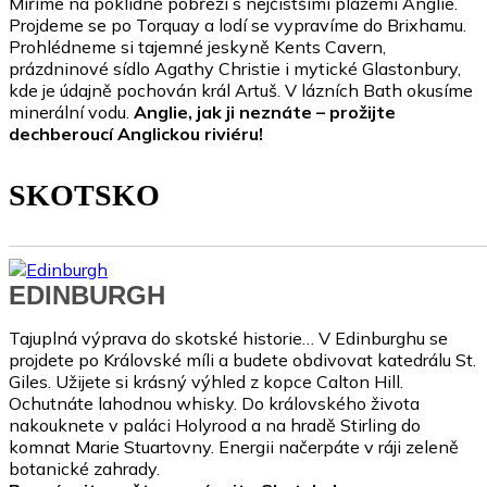
Míříme na poklidné pobřeží s nejčistšími plážemi Anglie.
Projdeme se po Torquay a lodí se vypravíme do Brixhamu.
Prohlédneme si tajemné jeskyně Kents Cavern,
prázdninové sídlo Agathy Christie i mytické Glastonbury,
kde je údajně pochován král Artuš. V lázních Bath okusíme
minerální vodu.
Anglie, jak ji neznáte – prožijte
dechberoucí Anglickou riviéru!
SKOTSKO
EDINBURGH
Tajuplná výprava do skotské historie… V Edinburghu se
projdete po Královské míli a budete obdivovat katedrálu St.
Giles. Užijete si krásný výhled z kopce Calton Hill.
Ochutnáte lahodnou whisky. Do královského života
nakouknete v paláci Holyrood a na hradě Stirling do
komnat Marie Stuartovny. Energii načerpáte v ráji zeleně
botanické zahrady.