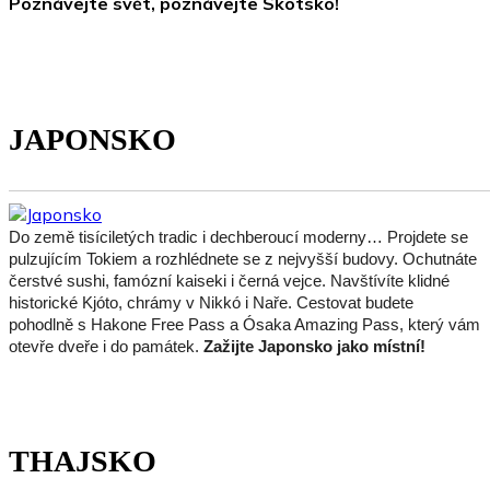
Poznávejte svět, poznávejte Skotsko!
JAPONSKO
Do země tisíciletých tradic i dechberoucí moderny… Projdete se
pulzujícím Tokiem a rozhlédnete se z nejvyšší budovy. Ochutnáte
čerstvé sushi, famózní kaiseki i černá vejce. Navštívíte klidné
historické Kjóto, chrámy v Nikkó i Naře. Cestovat budete
pohodlně s Hakone Free Pass a Ósaka Amazing Pass, který vám
otevře dveře i do památek.
Zažijte Japonsko jako místní!
THAJSKO