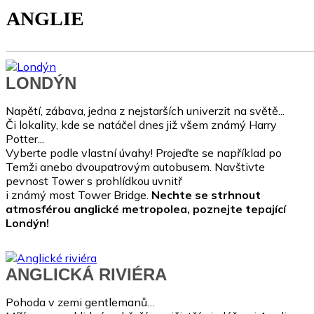
ANGLIE
LONDÝN
Napětí, zábava, jedna z nejstarších univerzit na světě...
Či lokality, kde se natáčel dnes již všem známý Harry
Potter...
Vyberte podle vlastní úvahy! Projeďte se například po
Temži anebo dvoupatrovým autobusem. Navštivte
pevnost Tower
s prohlídkou uvnitř
i známý most Tower Bridge.
Nechte se strhnout
atmosférou anglické metropole
a, poznejte tepající
Londýn!
ANGLICKÁ RIVIÉRA
Pohoda v zemi gentlemanů…