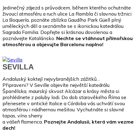
Jedinečný zájezd s průvodcem, během kterého ochutnáte
živoucí atmosféru a ruch ulice La Rambla či slavnou tržnici
La Boquería, poznáte zblízka Gaudího Park Güell plný
uměleckých děl a seznámíte se s ikonickou katedrálou
Sagrada Familia. Dopřejte si krásnou dovolenou a
poznávejte Katalánsko.
Nechte se vtáhnout přímořskou
atmosférou a objevujte Barcelonu naplno!
SEVILLA
Andaluský koktejl nejvybranějších zážitků…
Připraveni? V Seville objevíte největší katedrálu
Španělska, maurský skvost Alcázar a krásy města si
prohlédnete z paluby lodi. Do dob starověkého Říma se
přenesete v antické Italice a Córdoba vás uchvátí svou
atmosférou i nádhernou mešitou. Vychutnáte si slavné
tapas, víno sherry
a vášeň flamenca.
Poznejte Andalusii, která vám vezme
dech!