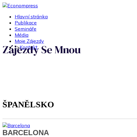
Hlavní stránka
Publikace
Semináře
Média
Moje Zájezdy
Zájezdy Se Mnou
">
Kontakt
ŠPANĚLSKO
BARCELONA